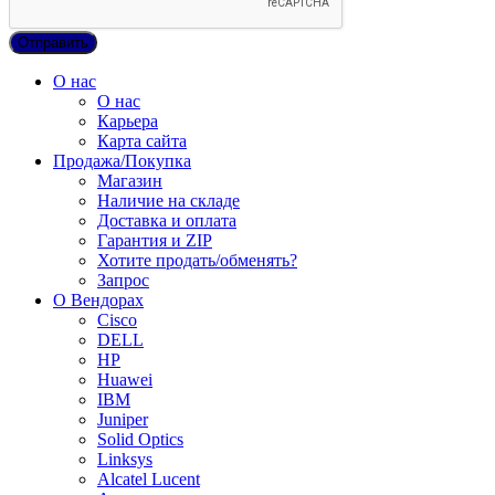
О нас
О нас
Карьера
Карта сайта
Продажа/Покупка
Магазин
Наличие на складе
Доставка и оплата
Гарантия и ZIP
Хотите продать/обменять?
Запрос
О Вендорах
Cisco
DELL
HP
Huawei
IBM
Juniper
Solid Optics
Linksys
Alcatel Lucent