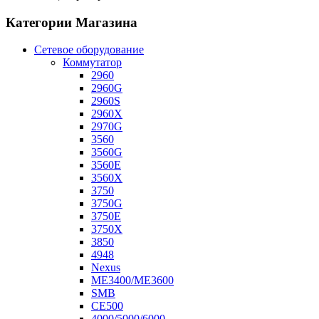
Категории Магазина
Сетевое оборудование
Коммутатор
2960
2960G
2960S
2960X
2970G
3560
3560G
3560E
3560X
3750
3750G
3750E
3750X
3850
4948
Nexus
ME3400/ME3600
SMB
CE500
4000/5000/6000