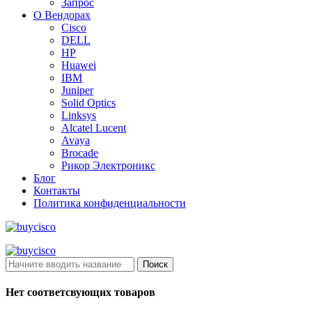
Запрос
О Вендорах
Cisco
DELL
HP
Huawei
IBM
Juniper
Solid Optics
Linksys
Alcatel Lucent
Avaya
Brocade
Рикор Электроникс
Блог
Контакты
Политика конфиденциальности
Поиск
Нет соответсвующих товаров