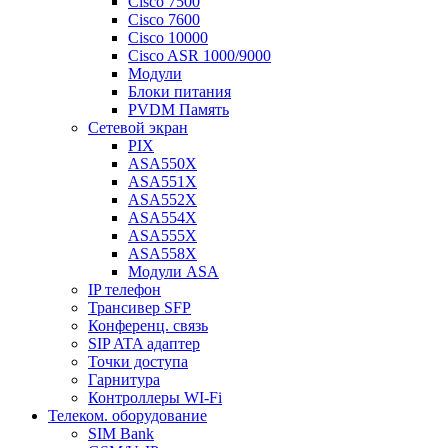
Cisco 7500
Cisco 7600
Cisco 10000
Cisco ASR 1000/9000
Модули
Блоки питания
PVDM Память
Сетевой экран
PIX
ASA550X
ASA551X
ASA552X
ASA554X
ASA555X
ASA558X
Модули ASA
IP телефон
Трансивер SFP
Конференц. связь
SIP ATA адаптер
Точки доступа
Гарнитура
Контроллеры WI-Fi
Телеком. оборудование
SIM Bank