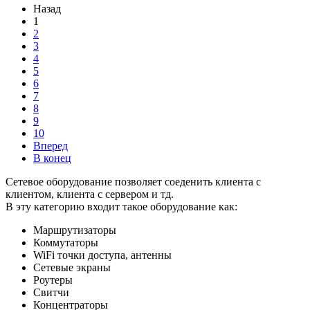
Назад
1
2
3
4
5
6
7
8
9
10
Вперед
В конец
Сетевое оборудование позволяет соеденить клиента с
клиентом, клиента с сервером и тд.
В эту категорию входит такое оборудование как:
Маршрутизаторы
Коммутаторы
WiFi точки доступа, антенны
Сетевые экраны
Роутеры
Свитчи
Концентраторы