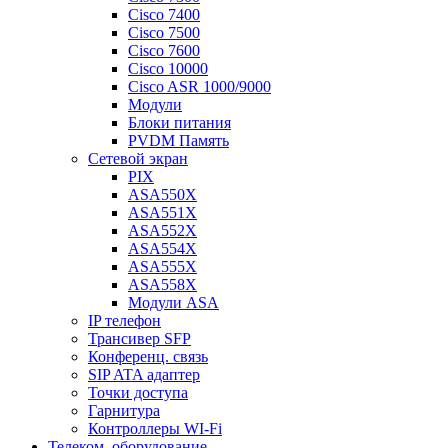
Cisco 7400
Cisco 7500
Cisco 7600
Cisco 10000
Cisco ASR 1000/9000
Модули
Блоки питания
PVDM Память
Сетевой экран
PIX
ASA550X
ASA551X
ASA552X
ASA554X
ASA555X
ASA558X
Модули ASA
IP телефон
Трансивер SFP
Конференц. связь
SIP ATA адаптер
Точки доступа
Гарнитура
Контроллеры WI-Fi
Телеком. оборудование