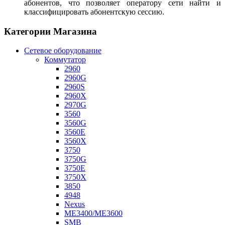
абонентов, что позволяет оператору сети найти и
классифицировать абонентскую сессию.
Категории Магазина
Сетевое оборудование
Коммутатор
2960
2960G
2960S
2960X
2970G
3560
3560G
3560E
3560X
3750
3750G
3750E
3750X
3850
4948
Nexus
ME3400/ME3600
SMB