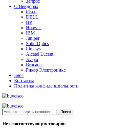
Запрос
О Вендорах
Cisco
DELL
HP
Huawei
IBM
Juniper
Solid Optics
Linksys
Alcatel Lucent
Avaya
Brocade
Рикор Электроникс
Блог
Контакты
Политика конфиденциальности
Поиск
Нет соответсвующих товаров