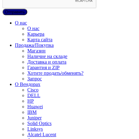
О нас
О нас
Карьера
Карта сайта
Продажа/Покупка
Магазин
Наличие на складе
Доставка и оплата
Гарантия и ZIP
Хотите продать/обменять?
Запрос
О Вендорах
Cisco
DELL
HP
Huawei
IBM
Juniper
Solid Optics
Linksys
Alcatel Lucent