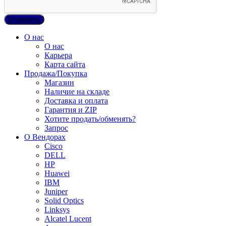
О нас
О нас
Карьера
Карта сайта
Продажа/Покупка
Магазин
Наличие на складе
Доставка и оплата
Гарантия и ZIP
Хотите продать/обменять?
Запрос
О Вендорах
Cisco
DELL
HP
Huawei
IBM
Juniper
Solid Optics
Linksys
Alcatel Lucent