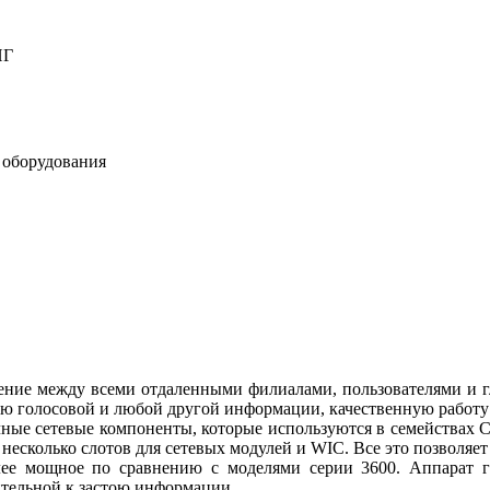
НГ
у оборудования
ение между всеми отдаленными филиалами, пользователями и г
ию голосовой и любой другой информации, качественную работу
ые сетевые компоненты, которые используются в семействах Ci
несколько слотов для сетевых модулей и WIC. Все это позволяет
олее мощное по сравнению с моделями серии 3600. Аппарат 
ительной к застою информации.