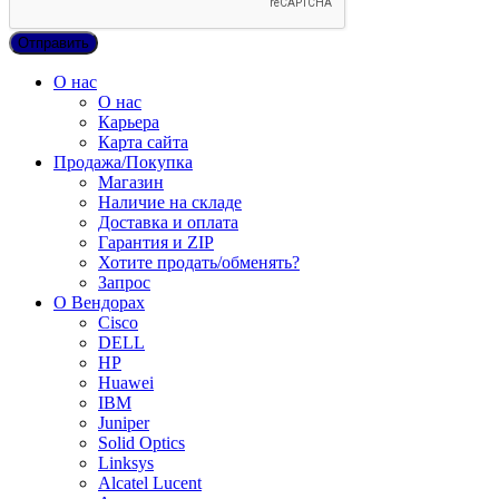
О нас
О нас
Карьера
Карта сайта
Продажа/Покупка
Магазин
Наличие на складе
Доставка и оплата
Гарантия и ZIP
Хотите продать/обменять?
Запрос
О Вендорах
Cisco
DELL
HP
Huawei
IBM
Juniper
Solid Optics
Linksys
Alcatel Lucent