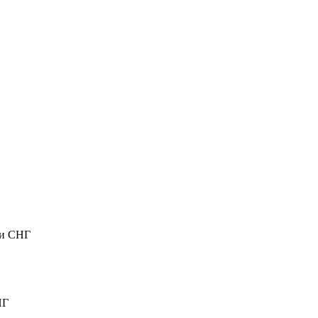
ли СНГ
НГ