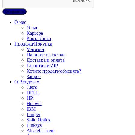
О нас
О нас
Карьера
Карта сайта
Продажа/Покупка
Магазин
Наличие на складе
Доставка и оплата
Гарантия и ZIP
Хотите продать/обменять?
Запрос
О Вендорах
Cisco
DELL
HP
Huawei
IBM
Juniper
Solid Optics
Linksys
Alcatel Lucent