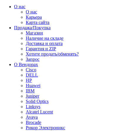
О нас
О нас
Карьера
Карта сайта
Продажа/Покупка
Магазин
Наличие на складе
Доставка и оплата
Гарантия и ZIP
Хотите продать/обменять?
Запрос
О Вендорах
Cisco
DELL
HP
Huawei
IBM
Juniper
Solid Optics
Linksys
Alcatel Lucent
Avaya
Brocade
Рикор Электроникс