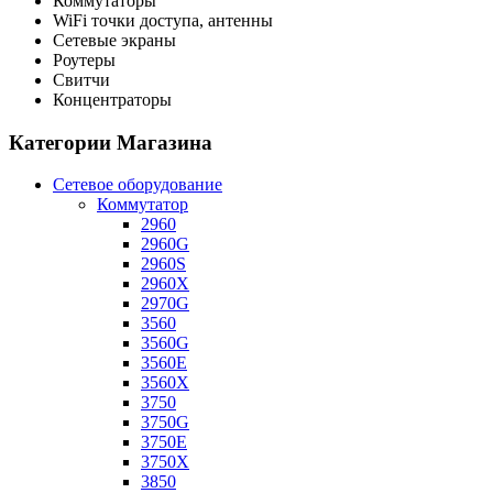
Коммутаторы
WiFi точки доступа, антенны
Сетевые экраны
Роутеры
Свитчи
Концентраторы
Категории Магазина
Сетевое оборудование
Коммутатор
2960
2960G
2960S
2960X
2970G
3560
3560G
3560E
3560X
3750
3750G
3750E
3750X
3850