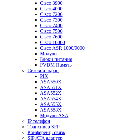
Cisco 3900
Cisco 4000
Cisco 7200
Cisco 7300
Cisco 7400
Cisco 7500
Cisco 7600
Cisco 10000
Cisco ASR 1000/9000
Модули
Блоки питания
PVDM Память
Сетевой экран
PIX
ASA550X
ASA551X
ASA552X
ASA554X
ASA555X
ASA558X
Модули ASA
IP телефон
Трансивер SFP
Конференц. связь
SIP ATA адаптер