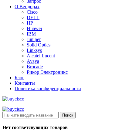
Запрос
О Вендорах
Cisco
DELL
HP
Huawei
IBM
Juniper
Solid Optics
Linksys
Alcatel Lucent
Avaya
Brocade
Рикор Электроникс
Блог
Контакты
Политика конфиденциальности
Поиск
Нет соответсвующих товаров