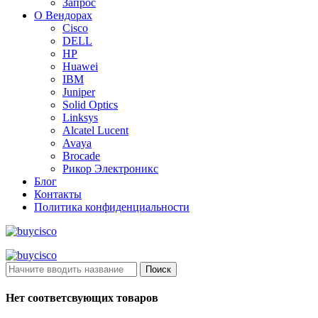
Запрос
О Вендорах
Cisco
DELL
HP
Huawei
IBM
Juniper
Solid Optics
Linksys
Alcatel Lucent
Avaya
Brocade
Рикор Электроникс
Блог
Контакты
Политика конфиденциальности
Поиск
Нет соответсвующих товаров