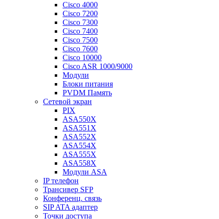
Cisco 4000
Cisco 7200
Cisco 7300
Cisco 7400
Cisco 7500
Cisco 7600
Cisco 10000
Cisco ASR 1000/9000
Модули
Блоки питания
PVDM Память
Сетевой экран
PIX
ASA550X
ASA551X
ASA552X
ASA554X
ASA555X
ASA558X
Модули ASA
IP телефон
Трансивер SFP
Конференц. связь
SIP ATA адаптер
Точки доступа