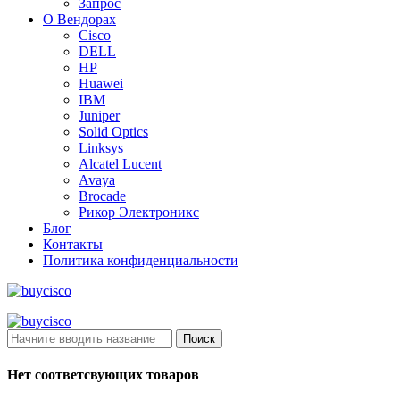
Запрос
О Вендорах
Cisco
DELL
HP
Huawei
IBM
Juniper
Solid Optics
Linksys
Alcatel Lucent
Avaya
Brocade
Рикор Электроникс
Блог
Контакты
Политика конфиденциальности
Поиск
Нет соответсвующих товаров