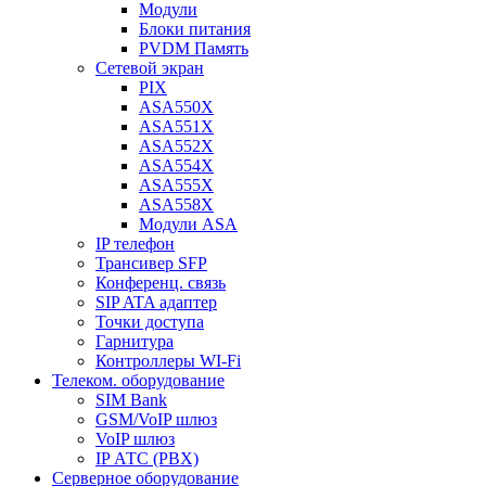
Модули
Блоки питания
PVDM Память
Сетевой экран
PIX
ASA550X
ASA551X
ASA552X
ASA554X
ASA555X
ASA558X
Модули ASA
IP телефон
Трансивер SFP
Конференц. связь
SIP ATA адаптер
Точки доступа
Гарнитура
Контроллеры WI-Fi
Телеком. оборудование
SIM Bank
GSM/VoIP шлюз
VoIP шлюз
IP АТС (PBX)
Серверное оборудование