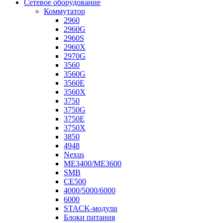
Сетевое оборудование
Коммутатор
2960
2960G
2960S
2960X
2970G
3560
3560G
3560E
3560X
3750
3750G
3750E
3750X
3850
4948
Nexus
ME3400/ME3600
SMB
CE500
4000/5000/6000
6000
STACK-модули
Блоки питания