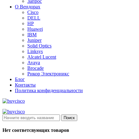
Запрос
О Вендорах
Cisco
DELL
HP
Huawei
IBM
Juniper
Solid Optics
Linksys
Alcatel Lucent
Avaya
Brocade
Рикор Электроникс
Блог
Контакты
Политика конфиденциальности
Поиск
Нет соответсвующих товаров