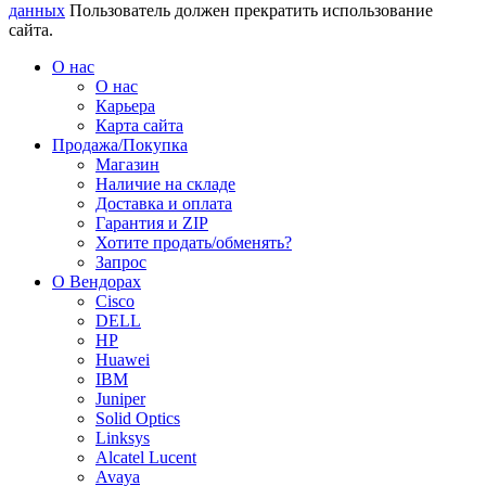
данных
Пользователь должен прекратить использование
сайта.
О нас
О нас
Карьера
Карта сайта
Продажа/Покупка
Магазин
Наличие на складе
Доставка и оплата
Гарантия и ZIP
Хотите продать/обменять?
Запрос
О Вендорах
Cisco
DELL
HP
Huawei
IBM
Juniper
Solid Optics
Linksys
Alcatel Lucent
Avaya