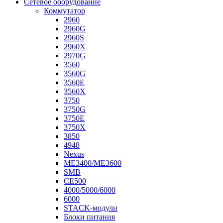
Сетевое оборудование
Коммутатор
2960
2960G
2960S
2960X
2970G
3560
3560G
3560E
3560X
3750
3750G
3750E
3750X
3850
4948
Nexus
ME3400/ME3600
SMB
CE500
4000/5000/6000
6000
STACK-модули
Блоки питания