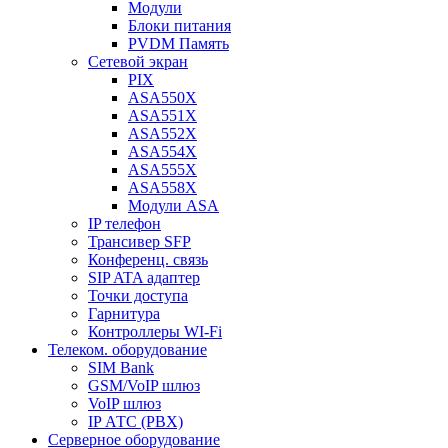
Модули
Блоки питания
PVDM Память
Сетевой экран
PIX
ASA550X
ASA551X
ASA552X
ASA554X
ASA555X
ASA558X
Модули ASA
IP телефон
Трансивер SFP
Конференц. связь
SIP ATA адаптер
Точки доступа
Гарнитура
Контроллеры WI-Fi
Телеком. оборудование
SIM Bank
GSM/VoIP шлюз
VoIP шлюз
IP АТС (PBX)
Серверное оборудование