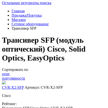
Остальные результаты поиска
Главная
Продажа/Покупка
Магазин
Сетевое оборудование
Трансивер SFP
Трансивер SFP (модуль
оптический) Cisco, Solid
Optics, EasyOptics
Сортировать по
цене
популярности
CVR-X2-SFP
Артикул: CVR-X2-SFP
Cisco
Рейтинг: