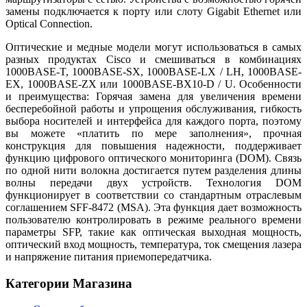
замены подключается к порту или слоту Gigabit Ethernet или
Optical Connection.
Оптические и медные модели могут использоваться в самых
разных продуктах Cisco и смешиваться в комбинациях
1000BASE-T, 1000BASE-SX, 1000BASE-LX / LH, 1000BASE-
EX, 1000BASE-ZX или 1000BASE-BX10-D / U. Особенности
и преимущества: Горячая замена для увеличения времени
бесперебойной работы и упрощения обслуживания, гибкость
выбора носителей и интерфейса для каждого порта, поэтому
вы можете «платить по мере заполнения», прочная
конструкция для повышения надежности, поддерживает
функцию цифрового оптического мониторинга (DOM). Связь
по одной нити волокна достигается путем разделения длины
волны передачи двух устройств. Технология DOM
функционирует в соответствии со стандартным отраслевым
соглашением SFF-8472 (MSA). Эта функция дает возможность
пользователю контролировать в режиме реального времени
параметры SFP, такие как оптическая выходная мощность,
оптический вход мощность, температура, ток смещения лазера
и напряжение питания приемопередатчика.
Категории Магазина