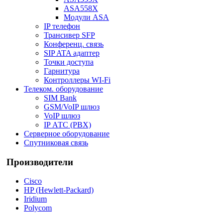
ASA558X
Модули ASA
IP телефон
Трансивер SFP
Конференц. связь
SIP ATA адаптер
Точки доступа
Гарнитура
Контроллеры WI-Fi
Телеком. оборудование
SIM Bank
GSM/VoIP шлюз
VoIP шлюз
IP АТС (PBX)
Серверное оборудование
Спутниковая связь
Производители
Cisco
HP (Hewlett-Packard)
Iridium
Polycom