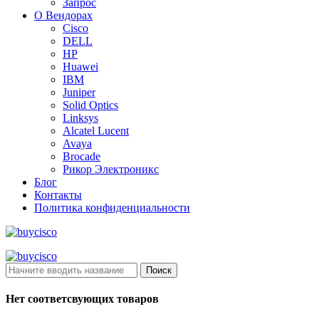
Запрос
О Вендорах
Cisco
DELL
HP
Huawei
IBM
Juniper
Solid Optics
Linksys
Alcatel Lucent
Avaya
Brocade
Рикор Электроникс
Блог
Контакты
Политика конфиденциальности
Поиск
Нет соответсвующих товаров