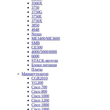
3560X
3750
3750G
3750E
3750X
3850
4948
Nexus
ME3400/ME3600
SMB
CE500
4000/5000/6000
6000
STACK-модули
Блоки питания
Платы
Маршрутизатор
CGR2010
VG200
Cisco 700
Cisco 800
Cisco 1000
Cisco 1200
Cisco 1800
Cisco 1900