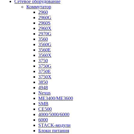
Сетевое оборудование
Коммутатор
2960
2960G
2960S
2960X
2970G
3560
3560G
3560E
3560X
3750
3750G
3750E
3750X
3850
4948
Nexus
ME3400/ME3600
SMB
CE500
4000/5000/6000
6000
STACK-модули
Блоки питания