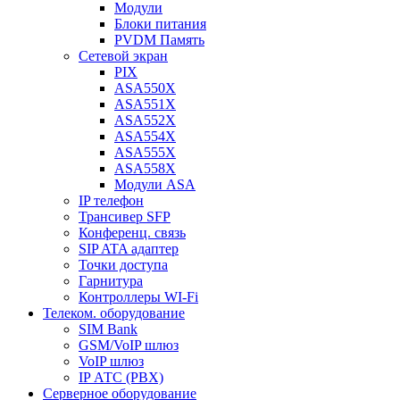
Модули
Блоки питания
PVDM Память
Сетевой экран
PIX
ASA550X
ASA551X
ASA552X
ASA554X
ASA555X
ASA558X
Модули ASA
IP телефон
Трансивер SFP
Конференц. связь
SIP ATA адаптер
Точки доступа
Гарнитура
Контроллеры WI-Fi
Телеком. оборудование
SIM Bank
GSM/VoIP шлюз
VoIP шлюз
IP АТС (PBX)
Серверное оборудование