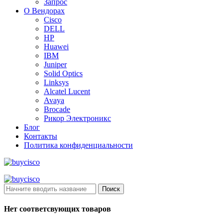
Запрос
О Вендорах
Cisco
DELL
HP
Huawei
IBM
Juniper
Solid Optics
Linksys
Alcatel Lucent
Avaya
Brocade
Рикор Электроникс
Блог
Контакты
Политика конфиденциальности
Поиск
Нет соответсвующих товаров