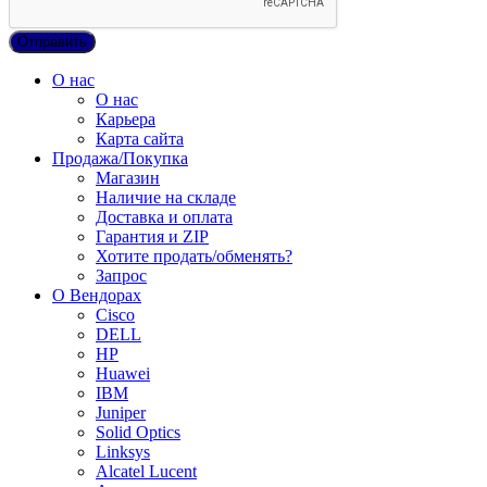
О нас
О нас
Карьера
Карта сайта
Продажа/Покупка
Магазин
Наличие на складе
Доставка и оплата
Гарантия и ZIP
Хотите продать/обменять?
Запрос
О Вендорах
Cisco
DELL
HP
Huawei
IBM
Juniper
Solid Optics
Linksys
Alcatel Lucent