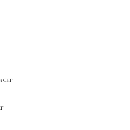
ли СНГ
НГ