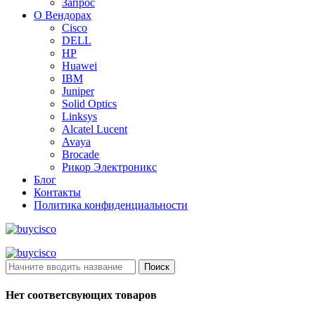
Запрос
О Вендорах
Cisco
DELL
HP
Huawei
IBM
Juniper
Solid Optics
Linksys
Alcatel Lucent
Avaya
Brocade
Рикор Электроникс
Блог
Контакты
Политика конфиденциальности
Поиск
Нет соответсвующих товаров