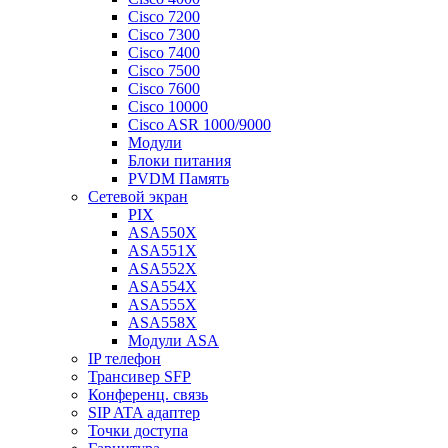
Cisco 7200
Cisco 7300
Cisco 7400
Cisco 7500
Cisco 7600
Cisco 10000
Cisco ASR 1000/9000
Модули
Блоки питания
PVDM Память
Сетевой экран
PIX
ASA550X
ASA551X
ASA552X
ASA554X
ASA555X
ASA558X
Модули ASA
IP телефон
Трансивер SFP
Конференц. связь
SIP ATA адаптер
Точки доступа