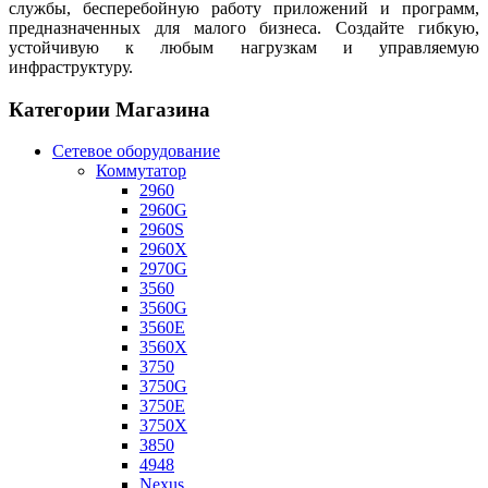
службы, бесперебойную работу приложений и программ,
предназначенных для малого бизнеса. Создайте гибкую,
устойчивую к любым нагрузкам и управляемую
инфраструктуру.
Категории Магазина
Сетевое оборудование
Коммутатор
2960
2960G
2960S
2960X
2970G
3560
3560G
3560E
3560X
3750
3750G
3750E
3750X
3850
4948
Nexus