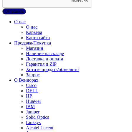
О нас
О нас
Карьера
Карта сайта
Продажа/Покупка
Магазин
Наличие на складе
Доставка и оплата
Гарантия и ZIP
Хотите продать/обменять?
Запрос
О Вендорах
Cisco
DELL
HP
Huawei
IBM
Juniper
Solid Optics
Linksys
Alcatel Lucent