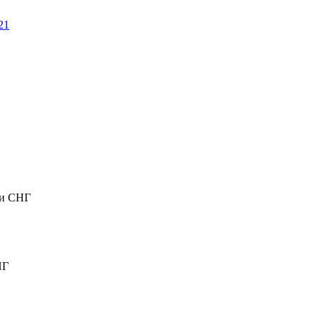
ли СНГ
НГ