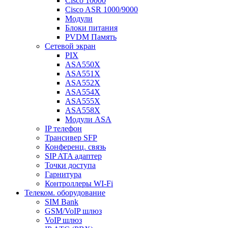
Cisco 10000
Cisco ASR 1000/9000
Модули
Блоки питания
PVDM Память
Сетевой экран
PIX
ASA550X
ASA551X
ASA552X
ASA554X
ASA555X
ASA558X
Модули ASA
IP телефон
Трансивер SFP
Конференц. связь
SIP ATA адаптер
Точки доступа
Гарнитура
Контроллеры WI-Fi
Телеком. оборудование
SIM Bank
GSM/VoIP шлюз
VoIP шлюз