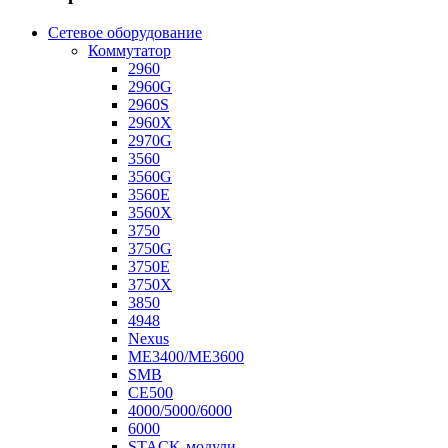
Сетевое оборудование
Коммутатор
2960
2960G
2960S
2960X
2970G
3560
3560G
3560E
3560X
3750
3750G
3750E
3750X
3850
4948
Nexus
ME3400/ME3600
SMB
CE500
4000/5000/6000
6000
STACK-модули