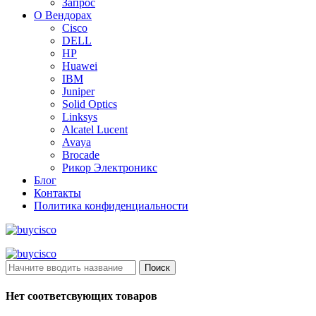
Запрос
О Вендорах
Cisco
DELL
HP
Huawei
IBM
Juniper
Solid Optics
Linksys
Alcatel Lucent
Avaya
Brocade
Рикор Электроникс
Блог
Контакты
Политика конфиденциальности
Поиск
Нет соответсвующих товаров