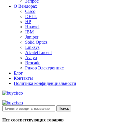
Запрос
О Вендорах
Cisco
DELL
HP
Huawei
IBM
Juniper
Solid Optics
Linksys
Alcatel Lucent
Avaya
Brocade
Рикор Электроникс
Блог
Контакты
Политика конфиденциальности
Поиск
Нет соответсвующих товаров