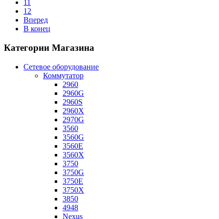
11
12
Вперед
В конец
Категории Магазина
Сетевое оборудование
Коммутатор
2960
2960G
2960S
2960X
2970G
3560
3560G
3560E
3560X
3750
3750G
3750E
3750X
3850
4948
Nexus