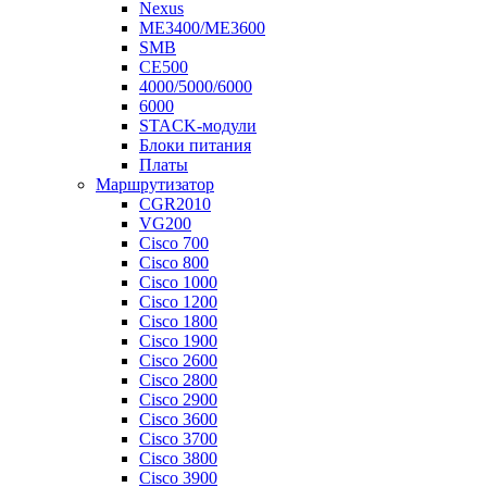
Nexus
ME3400/ME3600
SMB
CE500
4000/5000/6000
6000
STACK-модули
Блоки питания
Платы
Маршрутизатор
CGR2010
VG200
Cisco 700
Cisco 800
Cisco 1000
Cisco 1200
Cisco 1800
Cisco 1900
Cisco 2600
Cisco 2800
Cisco 2900
Cisco 3600
Cisco 3700
Cisco 3800
Cisco 3900