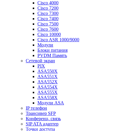
Cisco 4000
Cisco 7200
Cisco 7300
Cisco 7400
Cisco 7500
Cisco 7600
Cisco 10000
Cisco ASR 1000/9000
Модули
Блоки питания
PVDM Память
Сетевой экран
PIX
ASA550X
ASA551X
ASA552X
ASA554X
ASA555X
ASA558X
Модули ASA
IP телефон
Трансивер SFP
Конференц. связь
SIP ATA адаптер
Точки доступа