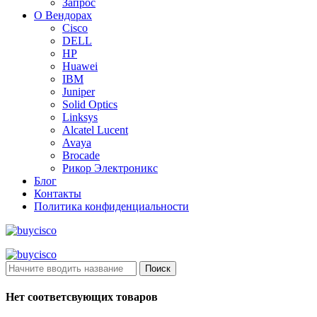
Запрос
О Вендорах
Cisco
DELL
HP
Huawei
IBM
Juniper
Solid Optics
Linksys
Alcatel Lucent
Avaya
Brocade
Рикор Электроникс
Блог
Контакты
Политика конфиденциальности
Поиск
Нет соответсвующих товаров