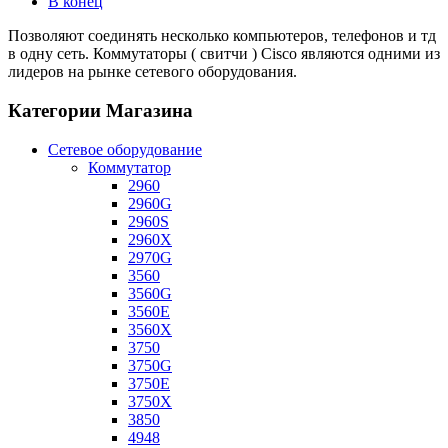
В конец
Позволяют соединять несколько компьютеров, телефонов и тд
в одну сеть. Коммутаторы ( свитчи ) Cisco являются одними из
лидеров на рынке сетевого оборудования.
Категории Магазина
Сетевое оборудование
Коммутатор
2960
2960G
2960S
2960X
2970G
3560
3560G
3560E
3560X
3750
3750G
3750E
3750X
3850
4948