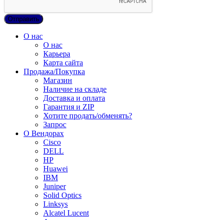
О нас
О нас
Карьера
Карта сайта
Продажа/Покупка
Магазин
Наличие на складе
Доставка и оплата
Гарантия и ZIP
Хотите продать/обменять?
Запрос
О Вендорах
Cisco
DELL
HP
Huawei
IBM
Juniper
Solid Optics
Linksys
Alcatel Lucent