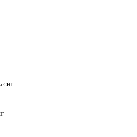
ли СНГ
НГ