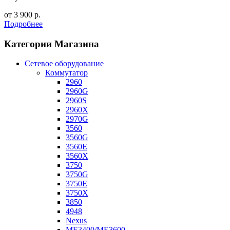
от
3 900
р.
Подробнее
Категории Магазина
Сетевое оборудование
Коммутатор
2960
2960G
2960S
2960X
2970G
3560
3560G
3560E
3560X
3750
3750G
3750E
3750X
3850
4948
Nexus
ME3400/ME3600