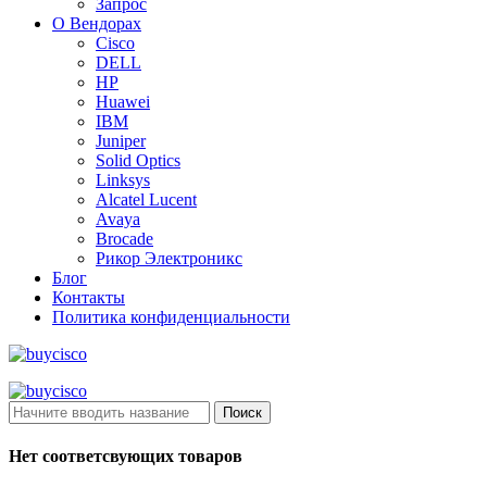
Запрос
О Вендорах
Cisco
DELL
HP
Huawei
IBM
Juniper
Solid Optics
Linksys
Alcatel Lucent
Avaya
Brocade
Рикор Электроникс
Блог
Контакты
Политика конфиденциальности
Поиск
Нет соответсвующих товаров