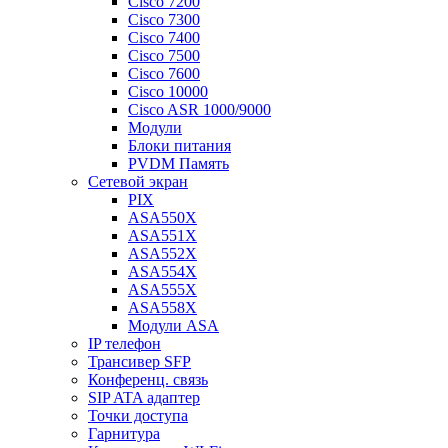
Cisco 7200
Cisco 7300
Cisco 7400
Cisco 7500
Cisco 7600
Cisco 10000
Cisco ASR 1000/9000
Модули
Блоки питания
PVDM Память
Сетевой экран
PIX
ASA550X
ASA551X
ASA552X
ASA554X
ASA555X
ASA558X
Модули ASA
IP телефон
Трансивер SFP
Конференц. связь
SIP ATA адаптер
Точки доступа
Гарнитура