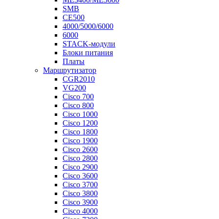
SMB
CE500
4000/5000/6000
6000
STACK-модули
Блоки питания
Платы
Маршрутизатор
CGR2010
VG200
Cisco 700
Cisco 800
Cisco 1000
Cisco 1200
Cisco 1800
Cisco 1900
Cisco 2600
Cisco 2800
Cisco 2900
Cisco 3600
Cisco 3700
Cisco 3800
Cisco 3900
Cisco 4000