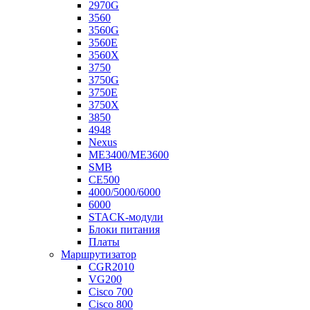
2970G
3560
3560G
3560E
3560X
3750
3750G
3750E
3750X
3850
4948
Nexus
ME3400/ME3600
SMB
CE500
4000/5000/6000
6000
STACK-модули
Блоки питания
Платы
Маршрутизатор
CGR2010
VG200
Cisco 700
Cisco 800