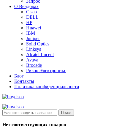
Запрос
О Вендорах
Cisco
DELL
HP
Huawei
IBM
Juniper
Solid Optics
Linksys
Alcatel Lucent
Avaya
Brocade
Рикор Электроникс
Блог
Контакты
Политика конфиденциальности
Поиск
Нет соответсвующих товаров