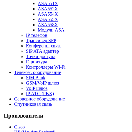
ASA551X
ASA552X
ASA554X
ASA555X
ASA558X
Модули ASA
IP телефон
Трансивер SFP
Конференц. связь
SIP ATA адаптер
Точки доступа
Гарнитура
Контроллеры WI-Fi
Телеком. оборудование
SIM Bank
GSM/VoIP шлюз
VoIP шлюз
IP АТС (PBX)
Серверное оборудование
Спутниковая связь
Производители
Cisco