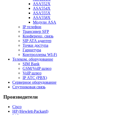
ASA552X
ASA554X
ASA555X
ASA558X
Модули ASA
IP телефон
Трансивер SFP
Конференц. связь
SIP ATA адаптер
Точки доступа
Гарнитура
Контроллеры WI-Fi
Телеком. оборудование
SIM Bank
GSM/VoIP шлюз
VoIP шлюз
IP АТС (PBX)
Серверное оборудование
Спутниковая связь
Производители
Cisco
HP (Hewlett-Packard)