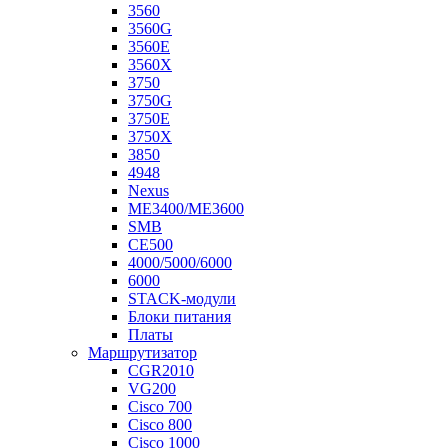
3560
3560G
3560E
3560X
3750
3750G
3750E
3750X
3850
4948
Nexus
ME3400/ME3600
SMB
CE500
4000/5000/6000
6000
STACK-модули
Блоки питания
Платы
Маршрутизатор
CGR2010
VG200
Cisco 700
Cisco 800
Cisco 1000