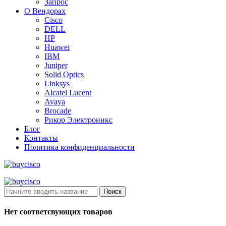
Запрос
О Вендорах
Cisco
DELL
HP
Huawei
IBM
Juniper
Solid Optics
Linksys
Alcatel Lucent
Avaya
Brocade
Рикор Электроникс
Блог
Контакты
Политика конфиденциальности
Поиск
Нет соответсвующих товаров