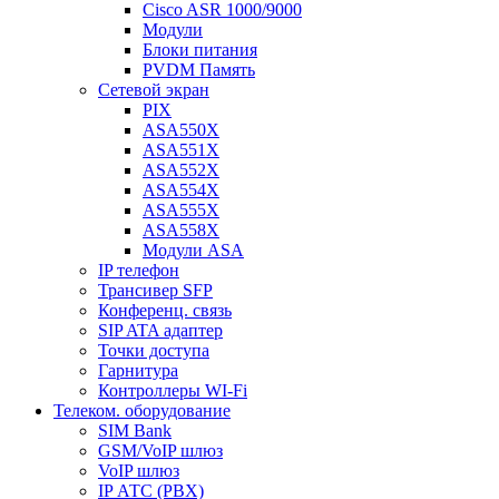
Cisco ASR 1000/9000
Модули
Блоки питания
PVDM Память
Сетевой экран
PIX
ASA550X
ASA551X
ASA552X
ASA554X
ASA555X
ASA558X
Модули ASA
IP телефон
Трансивер SFP
Конференц. связь
SIP ATA адаптер
Точки доступа
Гарнитура
Контроллеры WI-Fi
Телеком. оборудование
SIM Bank
GSM/VoIP шлюз
VoIP шлюз
IP АТС (PBX)