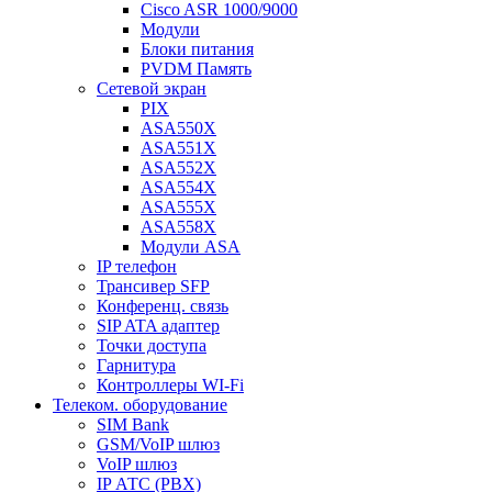
Cisco ASR 1000/9000
Модули
Блоки питания
PVDM Память
Сетевой экран
PIX
ASA550X
ASA551X
ASA552X
ASA554X
ASA555X
ASA558X
Модули ASA
IP телефон
Трансивер SFP
Конференц. связь
SIP ATA адаптер
Точки доступа
Гарнитура
Контроллеры WI-Fi
Телеком. оборудование
SIM Bank
GSM/VoIP шлюз
VoIP шлюз
IP АТС (PBX)