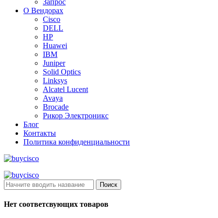
Запрос
О Вендорах
Cisco
DELL
HP
Huawei
IBM
Juniper
Solid Optics
Linksys
Alcatel Lucent
Avaya
Brocade
Рикор Электроникс
Блог
Контакты
Политика конфиденциальности
Поиск
Нет соответсвующих товаров