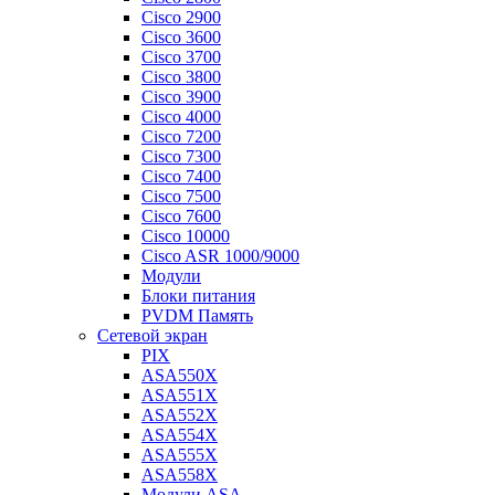
Cisco 2900
Cisco 3600
Cisco 3700
Cisco 3800
Cisco 3900
Cisco 4000
Cisco 7200
Cisco 7300
Cisco 7400
Cisco 7500
Cisco 7600
Cisco 10000
Cisco ASR 1000/9000
Модули
Блоки питания
PVDM Память
Сетевой экран
PIX
ASA550X
ASA551X
ASA552X
ASA554X
ASA555X
ASA558X
Модули ASA