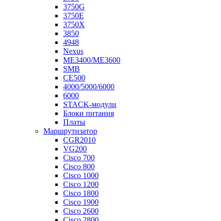
3750G
3750E
3750X
3850
4948
Nexus
ME3400/ME3600
SMB
CE500
4000/5000/6000
6000
STACK-модули
Блоки питания
Платы
Маршрутизатор
CGR2010
VG200
Cisco 700
Cisco 800
Cisco 1000
Cisco 1200
Cisco 1800
Cisco 1900
Cisco 2600
Cisco 2800