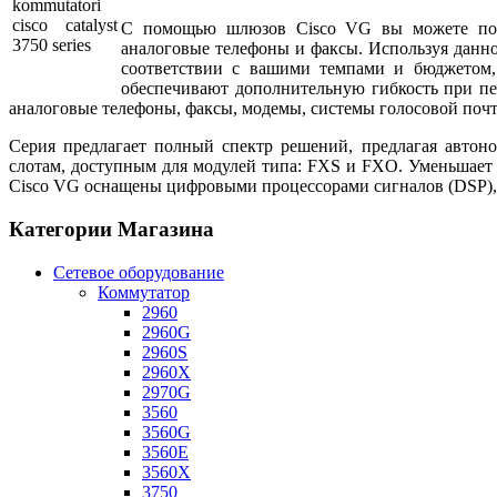
С помощью шлюзов Cisco VG вы можете поль
аналоговые телефоны и факсы. Используя данно
соответствии с вашими темпами и бюджетом,
обеспечивают дополнительную гибкость при пе
аналоговые телефоны, факсы, модемы, системы голосовой почт
Серия предлагает полный спектр решений, предлагая автон
слотам, доступным для модулей типа: FXS и FXO. Уменьшае
Cisco VG оснащены цифровыми процессорами сигналов (DSP), 
Категории Магазина
Сетевое оборудование
Коммутатор
2960
2960G
2960S
2960X
2970G
3560
3560G
3560E
3560X
3750