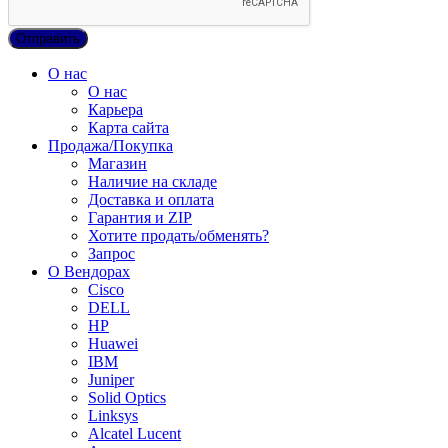
О нас
О нас
Карьера
Карта сайта
Продажа/Покупка
Магазин
Наличие на складе
Доставка и оплата
Гарантия и ZIP
Хотите продать/обменять?
Запрос
О Вендорах
Cisco
DELL
HP
Huawei
IBM
Juniper
Solid Optics
Linksys
Alcatel Lucent