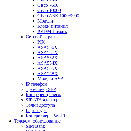
Cisco 7600
Cisco 10000
Cisco ASR 1000/9000
Модули
Блоки питания
PVDM Память
Сетевой экран
PIX
ASA550X
ASA551X
ASA552X
ASA554X
ASA555X
ASA558X
Модули ASA
IP телефон
Трансивер SFP
Конференц. связь
SIP ATA адаптер
Точки доступа
Гарнитура
Контроллеры WI-Fi
Телеком. оборудование
SIM Bank