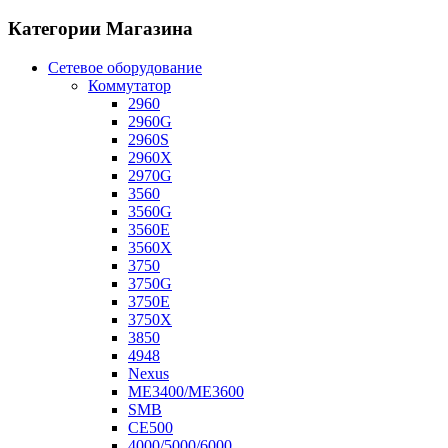
Категории Магазина
Сетевое оборудование
Коммутатор
2960
2960G
2960S
2960X
2970G
3560
3560G
3560E
3560X
3750
3750G
3750E
3750X
3850
4948
Nexus
ME3400/ME3600
SMB
CE500
4000/5000/6000