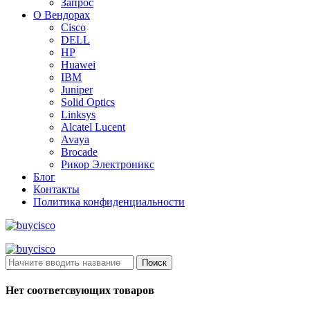
Запрос
О Вендорах
Cisco
DELL
HP
Huawei
IBM
Juniper
Solid Optics
Linksys
Alcatel Lucent
Avaya
Brocade
Рикор Электроникс
Блог
Контакты
Политика конфиденциальности
Поиск
Нет соответсвующих товаров