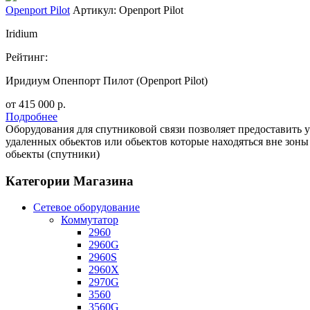
Openport Pilot
Артикул: Openport Pilot
Iridium
Рейтинг:
Иридиум Опенпорт Пилот (Openport Pilot)
от
415 000
р.
Подробнее
Оборудования для спутниковой связи позволяет предоставить у
удаленных обьектов или обьектов которые находяться вне зоны 
обьекты (спутники)
Категории Магазина
Сетевое оборудование
Коммутатор
2960
2960G
2960S
2960X
2970G
3560
3560G