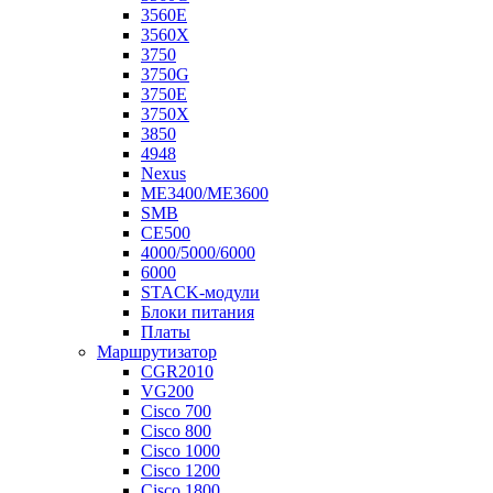
3560E
3560X
3750
3750G
3750E
3750X
3850
4948
Nexus
ME3400/ME3600
SMB
CE500
4000/5000/6000
6000
STACK-модули
Блоки питания
Платы
Маршрутизатор
CGR2010
VG200
Cisco 700
Cisco 800
Cisco 1000
Cisco 1200
Cisco 1800