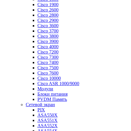
Cisco 1900
Cisco 2600
Cisco 2800
Cisco 2900
Cisco 3600
Cisco 3700
Cisco 3800
Cisco 3900
Cisco 4000
Cisco 7200
Cisco 7300
Cisco 7400
Cisco 7500
Cisco 7600
Cisco 10000
Cisco ASR 1000/9000
Модули
Блоки питания
PVDM Память
Сетевой экран
PIX
ASA550X
ASA551X
ASA552X
ASA554X