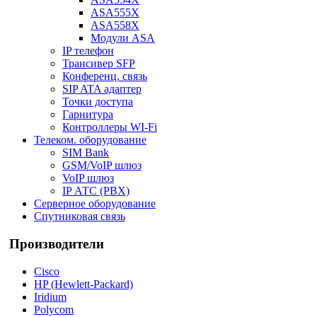
ASA555X
ASA558X
Модули ASA
IP телефон
Трансивер SFP
Конференц. связь
SIP ATA адаптер
Точки доступа
Гарнитура
Контроллеры WI-Fi
Телеком. оборудование
SIM Bank
GSM/VoIP шлюз
VoIP шлюз
IP АТС (PBX)
Серверное оборудование
Спутниковая связь
Производители
Cisco
HP (Hewlett-Packard)
Iridium
Polycom