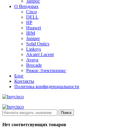
Запрос
О Вендорах
Cisco
DELL
HP
Huawei
IBM
Juniper
Solid Optics
Linksys
Alcatel Lucent
Avaya
Brocade
Рикор Электроникс
Блог
Контакты
Политика конфиденциальности
Поиск
Нет соответсвующих товаров