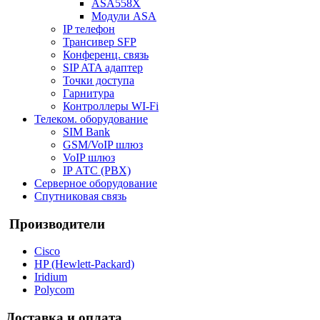
ASA558X
Модули ASA
IP телефон
Трансивер SFP
Конференц. связь
SIP ATA адаптер
Точки доступа
Гарнитура
Контроллеры WI-Fi
Телеком. оборудование
SIM Bank
GSM/VoIP шлюз
VoIP шлюз
IP АТС (PBX)
Серверное оборудование
Спутниковая связь
Производители
Cisco
HP (Hewlett-Packard)
Iridium
Polycom
Доставка и оплата