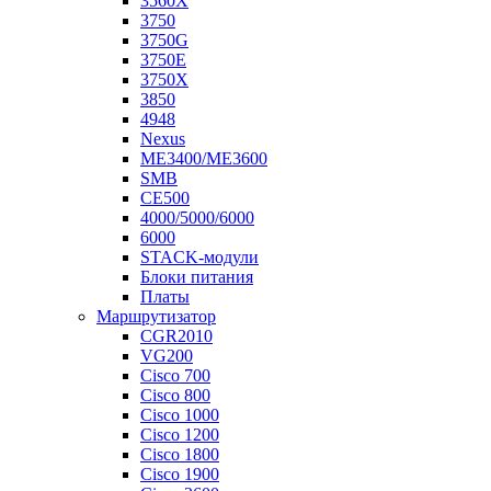
3560X
3750
3750G
3750E
3750X
3850
4948
Nexus
ME3400/ME3600
SMB
CE500
4000/5000/6000
6000
STACK-модули
Блоки питания
Платы
Маршрутизатор
CGR2010
VG200
Cisco 700
Cisco 800
Cisco 1000
Cisco 1200
Cisco 1800
Cisco 1900