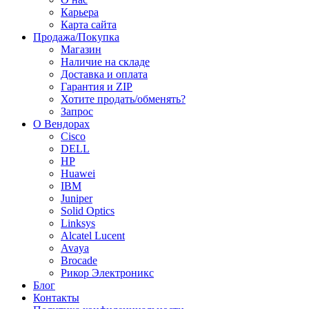
Карьера
Карта сайта
Продажа/Покупка
Магазин
Наличие на складе
Доставка и оплата
Гарантия и ZIP
Хотите продать/обменять?
Запрос
О Вендорах
Cisco
DELL
HP
Huawei
IBM
Juniper
Solid Optics
Linksys
Alcatel Lucent
Avaya
Brocade
Рикор Электроникс
Блог
Контакты