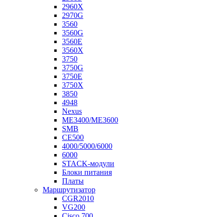
2960X
2970G
3560
3560G
3560E
3560X
3750
3750G
3750E
3750X
3850
4948
Nexus
ME3400/ME3600
SMB
CE500
4000/5000/6000
6000
STACK-модули
Блоки питания
Платы
Маршрутизатор
CGR2010
VG200
Cisco 700