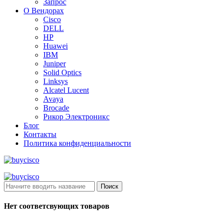
Запрос
О Вендорах
Cisco
DELL
HP
Huawei
IBM
Juniper
Solid Optics
Linksys
Alcatel Lucent
Avaya
Brocade
Рикор Электроникс
Блог
Контакты
Политика конфиденциальности
Поиск
Нет соответсвующих товаров