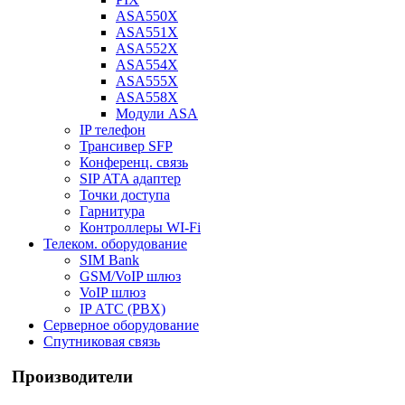
ASA550X
ASA551X
ASA552X
ASA554X
ASA555X
ASA558X
Модули ASA
IP телефон
Трансивер SFP
Конференц. связь
SIP ATA адаптер
Точки доступа
Гарнитура
Контроллеры WI-Fi
Телеком. оборудование
SIM Bank
GSM/VoIP шлюз
VoIP шлюз
IP АТС (PBX)
Серверное оборудование
Спутниковая связь
Производители