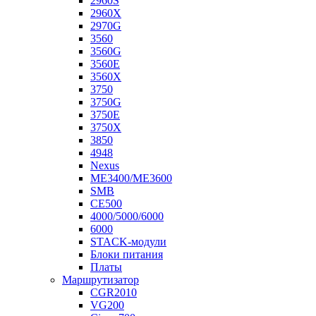
2960S
2960X
2970G
3560
3560G
3560E
3560X
3750
3750G
3750E
3750X
3850
4948
Nexus
ME3400/ME3600
SMB
CE500
4000/5000/6000
6000
STACK-модули
Блоки питания
Платы
Маршрутизатор
CGR2010
VG200