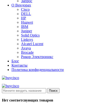
Запрос
О Вендорах
Cisco
DELL
HP
Huawei
IBM
Juniper
Solid Optics
Linksys
Alcatel Lucent
Avaya
Brocade
Рикор Электроникс
Блог
Контакты
Политика конфиденциальности
Поиск
Нет соответсвующих товаров