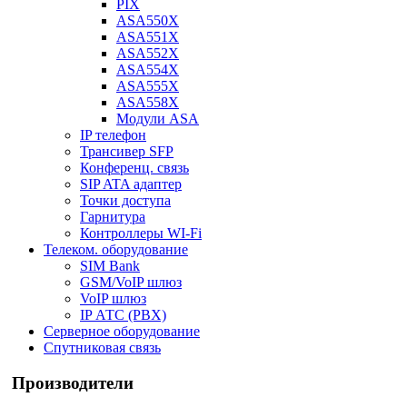
PIX
ASA550X
ASA551X
ASA552X
ASA554X
ASA555X
ASA558X
Модули ASA
IP телефон
Трансивер SFP
Конференц. связь
SIP ATA адаптер
Точки доступа
Гарнитура
Контроллеры WI-Fi
Телеком. оборудование
SIM Bank
GSM/VoIP шлюз
VoIP шлюз
IP АТС (PBX)
Серверное оборудование
Спутниковая связь
Производители