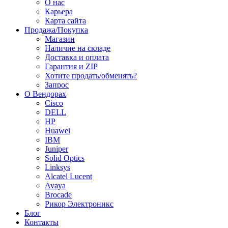
О нас
Карьера
Карта сайта
Продажа/Покупка
Магазин
Наличие на складе
Доставка и оплата
Гарантия и ZIP
Хотите продать/обменять?
Запрос
О Вендорах
Cisco
DELL
HP
Huawei
IBM
Juniper
Solid Optics
Linksys
Alcatel Lucent
Avaya
Brocade
Рикор Электроникс
Блог
Контакты