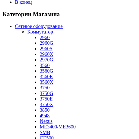
В конец
Категории Магазина
Сетевое оборудование
Коммутатор
2960
2960G
2960S
2960X
2970G
3560
3560G
3560E
3560X
3750
3750G
3750E
3750X
3850
4948
Nexus
ME3400/ME3600
SMB
CE500