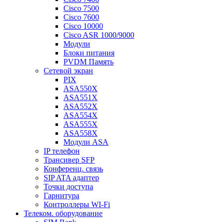
Cisco 7500
Cisco 7600
Cisco 10000
Cisco ASR 1000/9000
Модули
Блоки питания
PVDM Память
Сетевой экран
PIX
ASA550X
ASA551X
ASA552X
ASA554X
ASA555X
ASA558X
Модули ASA
IP телефон
Трансивер SFP
Конференц. связь
SIP ATA адаптер
Точки доступа
Гарнитура
Контроллеры WI-Fi
Телеком. оборудование