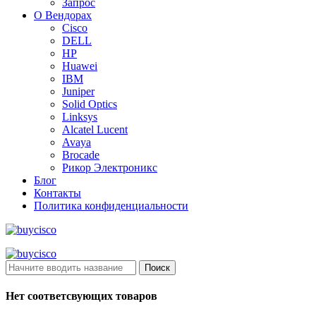
Запрос
О Вендорах
Cisco
DELL
HP
Huawei
IBM
Juniper
Solid Optics
Linksys
Alcatel Lucent
Avaya
Brocade
Рикор Электроникс
Блог
Контакты
Политика конфиденциальности
Поиск
Нет соответсвующих товаров