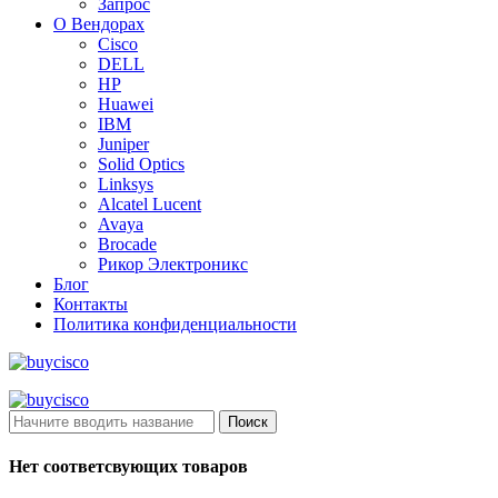
Запрос
О Вендорах
Cisco
DELL
HP
Huawei
IBM
Juniper
Solid Optics
Linksys
Alcatel Lucent
Avaya
Brocade
Рикор Электроникс
Блог
Контакты
Политика конфиденциальности
Поиск
Нет соответсвующих товаров