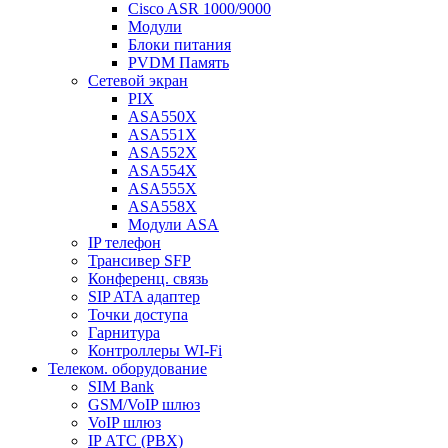
Cisco ASR 1000/9000
Модули
Блоки питания
PVDM Память
Сетевой экран
PIX
ASA550X
ASA551X
ASA552X
ASA554X
ASA555X
ASA558X
Модули ASA
IP телефон
Трансивер SFP
Конференц. связь
SIP ATA адаптер
Точки доступа
Гарнитура
Контроллеры WI-Fi
Телеком. оборудование
SIM Bank
GSM/VoIP шлюз
VoIP шлюз
IP АТС (PBX)