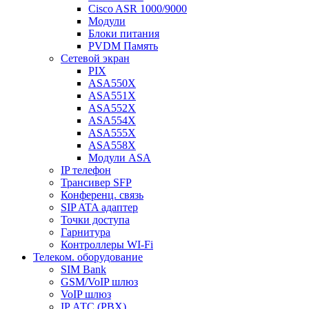
Cisco ASR 1000/9000
Модули
Блоки питания
PVDM Память
Сетевой экран
PIX
ASA550X
ASA551X
ASA552X
ASA554X
ASA555X
ASA558X
Модули ASA
IP телефон
Трансивер SFP
Конференц. связь
SIP ATA адаптер
Точки доступа
Гарнитура
Контроллеры WI-Fi
Телеком. оборудование
SIM Bank
GSM/VoIP шлюз
VoIP шлюз
IP АТС (PBX)