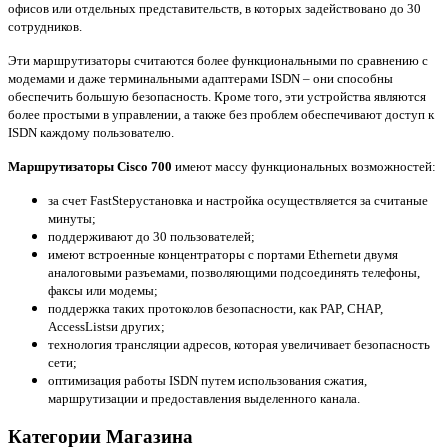
офисов или отдельных представительств, в которых задействовано до 30
сотрудников.
Эти маршрутизаторы считаются более функциональными по сравнению с
модемами и даже терминальными адаптерами
ISDN
– они способны
обеспечить большую безопасность. Кроме того, эти устройства являются
более простыми в управлении, а также без проблем обеспечивают доступ к
ISDN
каждому пользователю.
Маршрутизаторы
Cisco
700
имеют массу функциональных возможностей:
за счет
FastStep
установка и настройка осуществляется за считаные
минуты;
поддерживают до 30 пользователей;
имеют встроенные концентраторы с портами
Ethernet
и двумя
аналоговыми разъемами, позволяющими подсоединять телефоны,
факсы или модемы;
поддержка таких протоколов безопасности, как
PAP
,
CHAP
,
Access
Lists
и других;
технология трансляции адресов, которая увеличивает безопасность
сети;
оптимизация работы
ISDN
путем использования сжатия,
маршрутизации и предоставления выделенного канала.
Категории Магазина