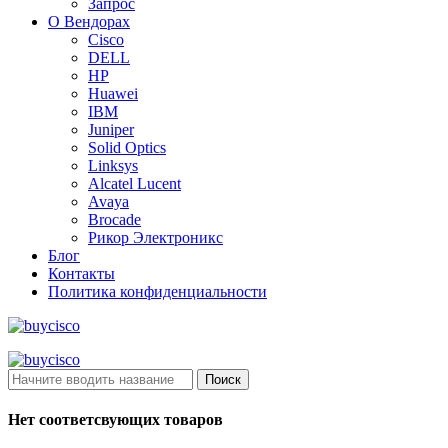
Запрос
О Вендорах
Cisco
DELL
HP
Huawei
IBM
Juniper
Solid Optics
Linksys
Alcatel Lucent
Avaya
Brocade
Рикор Электроникс
Блог
Контакты
Политика конфиденциальности
Поиск
Нет соответсвующих товаров