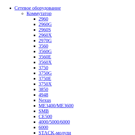
Сетевое оборудование
Коммутатор
2960
2960G
2960S
2960X
2970G
3560
3560G
3560E
3560X
3750
3750G
3750E
3750X
3850
4948
Nexus
ME3400/ME3600
SMB
CE500
4000/5000/6000
6000
STACK-модули