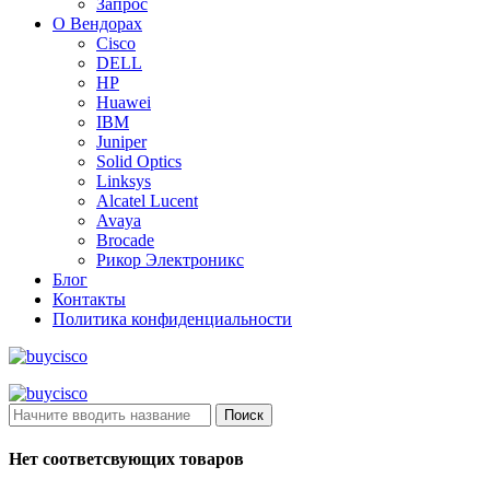
Запрос
О Вендорах
Cisco
DELL
HP
Huawei
IBM
Juniper
Solid Optics
Linksys
Alcatel Lucent
Avaya
Brocade
Рикор Электроникс
Блог
Контакты
Политика конфиденциальности
Поиск
Нет соответсвующих товаров