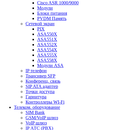
Cisco ASR 1000/9000
Модули
Блоки питания
PVDM Память
Сетевой экран
PIX
ASA550X
ASA551X
ASA552X
ASA554X
ASA555X
ASA558X
Модули ASA
IP телефон
Трансивер SFP
Конференц. связь
SIP ATA адаптер
Точки доступа
Гарнитура
Контроллеры WI-Fi
Телеком. оборудование
SIM Bank
GSM/VoIP шлюз
VoIP шлюз
IP АТС (PBX)