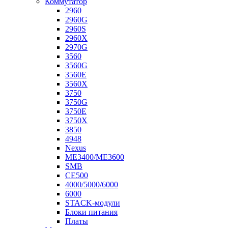
Коммутатор
2960
2960G
2960S
2960X
2970G
3560
3560G
3560E
3560X
3750
3750G
3750E
3750X
3850
4948
Nexus
ME3400/ME3600
SMB
CE500
4000/5000/6000
6000
STACK-модули
Блоки питания
Платы