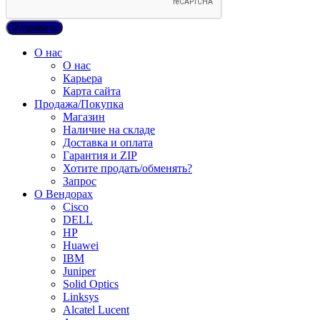
О нас
О нас
Карьера
Карта сайта
Продажа/Покупка
Магазин
Наличие на складе
Доставка и оплата
Гарантия и ZIP
Хотите продать/обменять?
Запрос
О Вендорах
Cisco
DELL
HP
Huawei
IBM
Juniper
Solid Optics
Linksys
Alcatel Lucent