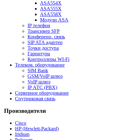
ASA554X
ASA555X
ASA558X
Модули ASA
IP телефон
Трансивер SFP
Конференц. связь
SIP ATA адаптер
Точки доступа
Гарнитура
Контроллеры WI-Fi
Телеком. оборудование
SIM Bank
GSM/VoIP шлюз
VoIP шлюз
IP АТС (PBX)
Серверное оборудование
Спутниковая связь
Производители
Cisco
HP (Hewlett-Packard)
Iridium
Polycom