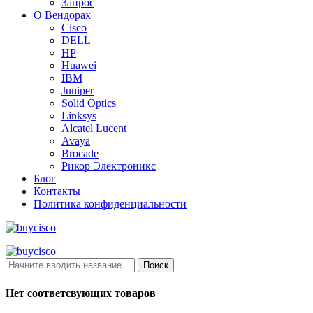
Запрос
О Вендорах
Cisco
DELL
HP
Huawei
IBM
Juniper
Solid Optics
Linksys
Alcatel Lucent
Avaya
Brocade
Рикор Электроникс
Блог
Контакты
Политика конфиденциальности
Поиск
Нет соответсвующих товаров