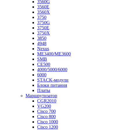
3560G
3560E
3560X
3750
3750G
3750E
3750X
3850
4948
Nexus
ME3400/ME3600
SMB
CE500
4000/5000/6000
6000
STACK-модули
Блоки питания
Платы
Маршрутизатор
CGR2010
VG200
Cisco 700
Cisco 800
Cisco 1000
Cisco 1200