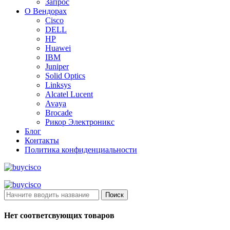
Запрос
О Вендорах
Cisco
DELL
HP
Huawei
IBM
Juniper
Solid Optics
Linksys
Alcatel Lucent
Avaya
Brocade
Рикор Электроникс
Блог
Контакты
Политика конфиденциальности
Поиск
Нет соответсвующих товаров