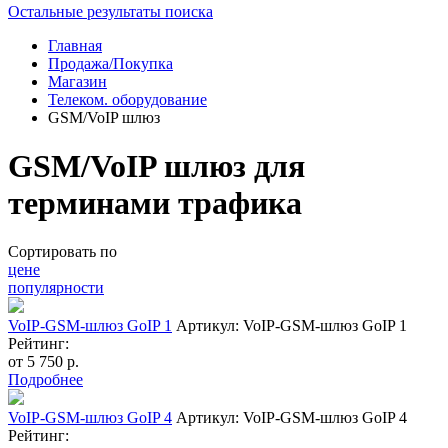
Остальные результаты поиска
Главная
Продажа/Покупка
Магазин
Телеком. оборудование
GSM/VoIP шлюз
GSM/VoIP шлюз для
терминами трафика
Сортировать по
цене
популярности
VoIP-GSM-шлюз GoIP 1
Артикул: VoIP-GSM-шлюз GoIP 1
Рейтинг:
от
5 750
р.
Подробнее
VoIP-GSM-шлюз GoIP 4
Артикул: VoIP-GSM-шлюз GoIP 4
Рейтинг: