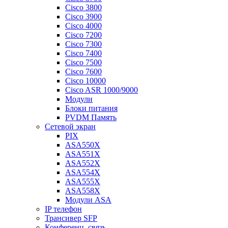
Cisco 3800
Cisco 3900
Cisco 4000
Cisco 7200
Cisco 7300
Cisco 7400
Cisco 7500
Cisco 7600
Cisco 10000
Cisco ASR 1000/9000
Модули
Блоки питания
PVDM Память
Сетевой экран
PIX
ASA550X
ASA551X
ASA552X
ASA554X
ASA555X
ASA558X
Модули ASA
IP телефон
Трансивер SFP
Конференц. связь