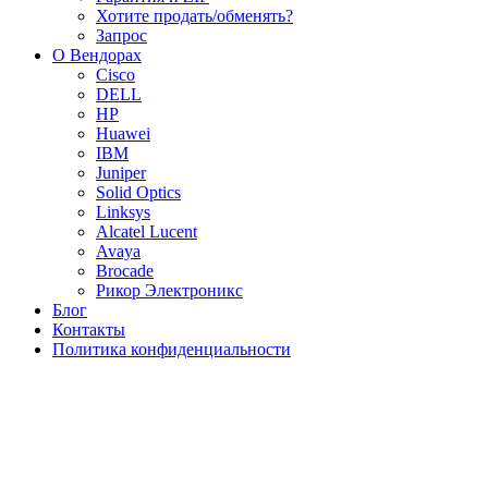
Хотите продать/обменять?
Запрос
О Вендорах
Cisco
DELL
HP
Huawei
IBM
Juniper
Solid Optics
Linksys
Alcatel Lucent
Avaya
Brocade
Рикор Электроникс
Блог
Контакты
Политика конфиденциальности