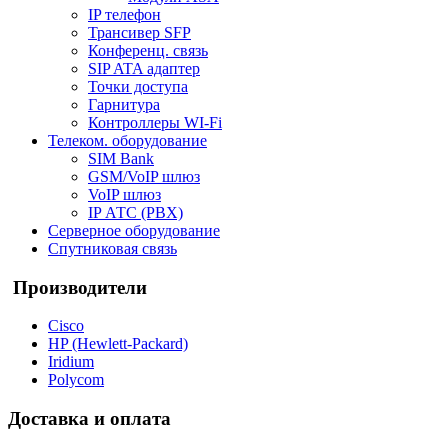
IP телефон
Трансивер SFP
Конференц. связь
SIP ATA адаптер
Точки доступа
Гарнитура
Контроллеры WI-Fi
Телеком. оборудование
SIM Bank
GSM/VoIP шлюз
VoIP шлюз
IP АТС (PBX)
Серверное оборудование
Спутниковая связь
Производители
Cisco
HP (Hewlett-Packard)
Iridium
Polycom
Доставка и оплата