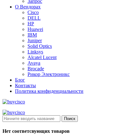
Запрос
О Вендорах
Cisco
DELL
HP
Huawei
IBM
Juniper
Solid Optics
Linksys
Alcatel Lucent
Avaya
Brocade
Рикор Электроникс
Блог
Контакты
Политика конфиденциальности
Поиск
Нет соответсвующих товаров