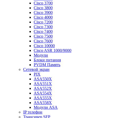
Cisco 3700
Cisco 3800
Cisco 3900
Cisco 4000
Cisco 7200
Cisco 7300
Cisco 7400
Cisco 7500
Cisco 7600
Cisco 10000
Cisco ASR 1000/9000
Модули
Блоки питания
PVDM Память
Сетевой экран
PIX
ASA550X
ASA551X
ASA552X
ASA554X
ASA555X
ASA558X
Модули ASA
IP телефон
Трансивер SFP