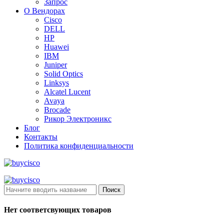
Запрос
О Вендорах
Cisco
DELL
HP
Huawei
IBM
Juniper
Solid Optics
Linksys
Alcatel Lucent
Avaya
Brocade
Рикор Электроникс
Блог
Контакты
Политика конфиденциальности
Поиск
Нет соответсвующих товаров