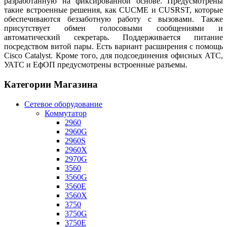
разработанную на фиксированной основе. Предусмотрены
такие встроенные решения, как
CUCME
и
CUSRST
, которые
обеспечиваются беззаботную работу с вызовами. Также
присутствует обмен голосовыми сообщениями и
автоматический секретарь. Поддерживается питание
посредством витой пары. Есть вариант расширения с помощь
Cisco
Catalyst
. Кроме того, для подсоединения офисных АТС,
УАТС и ЕфОП предусмотрены встроенные разъемы.
Категории Магазина
Сетевое оборудование
Коммутатор
2960
2960G
2960S
2960X
2970G
3560
3560G
3560E
3560X
3750
3750G
3750E