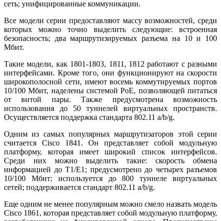
сеть;
унифицированные коммуникации.
Все модели серии предоставляют массу возможностей, среди
которых можно точно выделить следующие:
встроенная
безопасность;
два маршрутизируемых разъема на 10 и 100
Мбит.
Такие модели, как 1801-1803, 1811, 1812 работают с разными
интерфейсами. Кроме того, они функционируют на скорости
широкополосной сети, имеют восемь коммутируемых портов
10/100 Мбит, наделены системой
PoE
, позволяющей питаться
от витой пары. Также предусмотрена возможность
использования до 50 туннелей виртуальных пространств.
Осуществляется поддержка стандарта 802.11
a
/
b
/
g
.
Одним из самых популярных маршрутизаторов этой серии
считается
Cisco
1841. Он представляет собой модульную
платформу, которая имеет широкий список интерфейсов.
Среди них можно выделить такие:
скорость обмена
информацией до
T
1/
E
1;
предусмотрено до четырех разъемов
10/100 Мбит;
используется до 800 туннеле виртуальных
сетей;
поддерживается стандарт 802.11
a
/
b
/
g
.
Еще одним не менее популярным можно смело назвать модель
Cisco
1861, которая представляет собой модульную платформу,