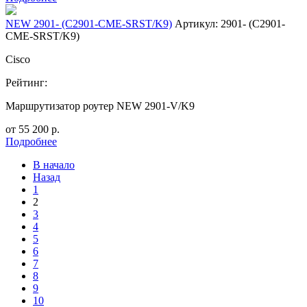
NEW 2901- (C2901-CME-SRST/K9)
Артикул: 2901- (C2901-
CME-SRST/K9)
Cisco
Рейтинг:
Маршрутизатор роутер NEW 2901-V/K9
от
55 200
р.
Подробнее
В начало
Назад
1
2
3
4
5
6
7
8
9
10