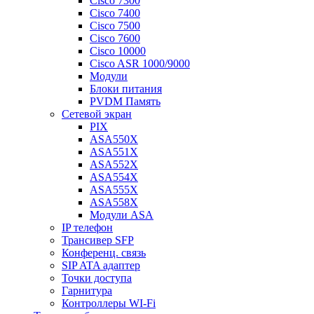
Cisco 7300
Cisco 7400
Cisco 7500
Cisco 7600
Cisco 10000
Cisco ASR 1000/9000
Модули
Блоки питания
PVDM Память
Сетевой экран
PIX
ASA550X
ASA551X
ASA552X
ASA554X
ASA555X
ASA558X
Модули ASA
IP телефон
Трансивер SFP
Конференц. связь
SIP ATA адаптер
Точки доступа
Гарнитура
Контроллеры WI-Fi