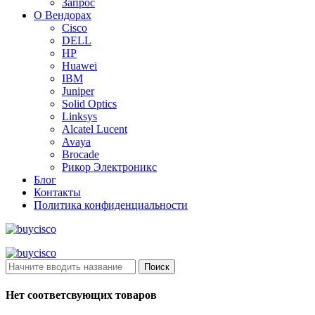
Запрос
О Вендорах
Cisco
DELL
HP
Huawei
IBM
Juniper
Solid Optics
Linksys
Alcatel Lucent
Avaya
Brocade
Рикор Электроникс
Блог
Контакты
Политика конфиденциальности
Поиск
Нет соответсвующих товаров