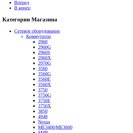
Вперед
В конец
Категории Магазина
Сетевое оборудование
Коммутатор
2960
2960G
2960S
2960X
2970G
3560
3560G
3560E
3560X
3750
3750G
3750E
3750X
3850
4948
Nexus
ME3400/ME3600
SMB