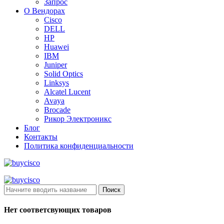
Запрос
О Вендорах
Cisco
DELL
HP
Huawei
IBM
Juniper
Solid Optics
Linksys
Alcatel Lucent
Avaya
Brocade
Рикор Электроникс
Блог
Контакты
Политика конфиденциальности
Поиск
Нет соответсвующих товаров