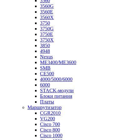
3560
3560G
3560E
3560X
3750
3750G
3750E
3750X
3850
4948
Nexus
ME3400/ME3600
SMB
CE500
4000/5000/6000
6000
STACK-модули
Блоки питания
Платы
Маршрутизатор
CGR2010
VG200
Cisco 700
Cisco 800
Cisco 1000