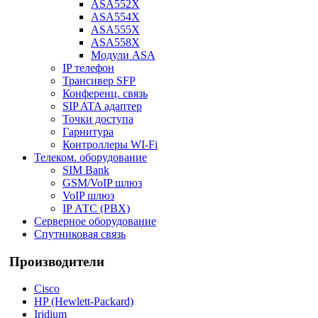
ASA552X
ASA554X
ASA555X
ASA558X
Модули ASA
IP телефон
Трансивер SFP
Конференц. связь
SIP ATA адаптер
Точки доступа
Гарнитура
Контроллеры WI-Fi
Телеком. оборудование
SIM Bank
GSM/VoIP шлюз
VoIP шлюз
IP АТС (PBX)
Серверное оборудование
Спутниковая связь
Производители
Cisco
HP (Hewlett-Packard)
Iridium