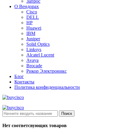
Запрос
О Вендорах
Cisco
DELL
HP
Huawei
IBM
Juniper
Solid Optics
Linksys
Alcatel Lucent
Avaya
Brocade
Рикор Электроникс
Блог
Контакты
Политика конфиденциальности
Поиск
Нет соответсвующих товаров