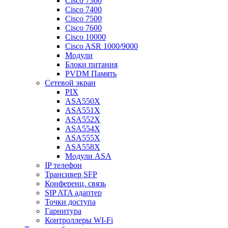
Cisco 7300
Cisco 7400
Cisco 7500
Cisco 7600
Cisco 10000
Cisco ASR 1000/9000
Модули
Блоки питания
PVDM Память
Сетевой экран
PIX
ASA550X
ASA551X
ASA552X
ASA554X
ASA555X
ASA558X
Модули ASA
IP телефон
Трансивер SFP
Конференц. связь
SIP ATA адаптер
Точки доступа
Гарнитура
Контроллеры WI-Fi