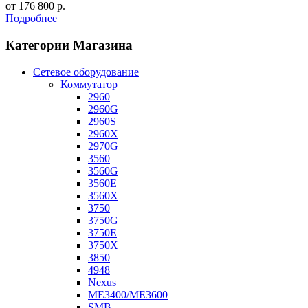
от
176 800
р.
Подробнее
Категории Магазина
Сетевое оборудование
Коммутатор
2960
2960G
2960S
2960X
2970G
3560
3560G
3560E
3560X
3750
3750G
3750E
3750X
3850
4948
Nexus
ME3400/ME3600
SMB