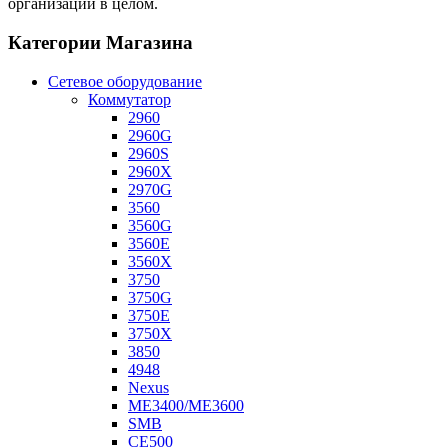
организации в целом.
Категории Магазина
Сетевое оборудование
Коммутатор
2960
2960G
2960S
2960X
2970G
3560
3560G
3560E
3560X
3750
3750G
3750E
3750X
3850
4948
Nexus
ME3400/ME3600
SMB
CE500