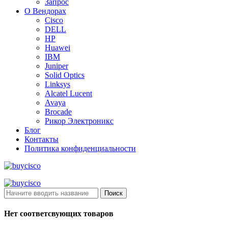
Запрос
О Вендорах
Cisco
DELL
HP
Huawei
IBM
Juniper
Solid Optics
Linksys
Alcatel Lucent
Avaya
Brocade
Рикор Электроникс
Блог
Контакты
Политика конфиденциальности
Поиск
Нет соответсвующих товаров