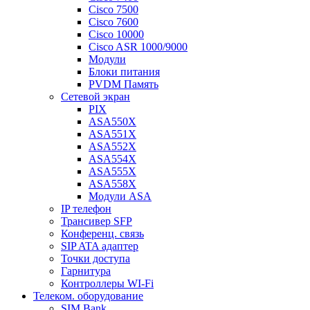
Cisco 7500
Cisco 7600
Cisco 10000
Cisco ASR 1000/9000
Модули
Блоки питания
PVDM Память
Сетевой экран
PIX
ASA550X
ASA551X
ASA552X
ASA554X
ASA555X
ASA558X
Модули ASA
IP телефон
Трансивер SFP
Конференц. связь
SIP ATA адаптер
Точки доступа
Гарнитура
Контроллеры WI-Fi
Телеком. оборудование
SIM Bank