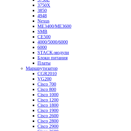
3750X
3850
4948
Nexus
ME3400/ME3600
SMB
CE500
4000/5000/6000
6000
STACK-модули
Блоки питания
Платы
Маршрутизатор
CGR2010
VG200
Cisco 700
Cisco 800
Cisco 1000
Cisco 1200
Cisco 1800
Cisco 1900
Cisco 2600
Cisco 2800
Cisco 2900