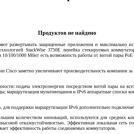
Продуктов не найдено
ляют развертывать защищенные приложения и максимально исп
ехнологией StackWise 3750E линейка стекируемых коммутато
а 10/100/1000 Мбит есть возможность работы от витой пары Po
 Cisco заметно увеличивают производительность компании за с
нности: подача электроэнергии посредством витой пары на вс
ды; маршрутизация мультивещания и IPv6 аппаратные списки конт
, для поддержки маршрутизации IPv6 дополнительно подключаетс
большим количеством инноваций, используются для средних ко
высокой отказоустойчивостью. Эффективная локальная сеть пол
ивает эффективность работы соединяемых коммутаторов.