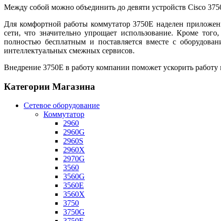
Между собой можно объединить до девяти устройств Cisco 375
Для комфортной работы коммутатор 3750E наделен приложение
сети, что значительно упрощает использование. Кроме тог
полностью бесплатным и поставляется вместе с оборудован
интеллектуальных смежных сервисов.
Внедрение 3750E в работу компании поможет ускорить работу в
Категории Магазина
Сетевое оборудование
Коммутатор
2960
2960G
2960S
2960X
2970G
3560
3560G
3560E
3560X
3750
3750G
3750E