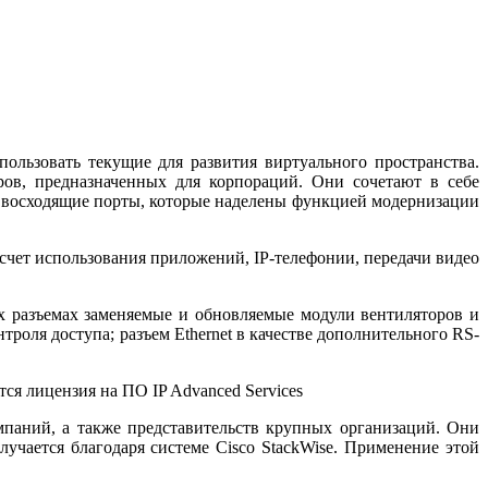
ользовать текущие для развития виртуального пространства.
ров, предназначенных для корпораций. Они сочетают в себе
E восходящие порты, которые наделены функцией модернизации
чет использования приложений, IP-телефонии, передачи видео
ех разъемах заменяемые и обновляемые модули вентиляторов и
роля доступа; разъем Ethernet в качестве дополнительного RS-
я лицензия на ПО IP Advanced Services
мпаний, а также представительств крупных организаций. Они
учается благодаря системе Cisco StackWise. Применение этой