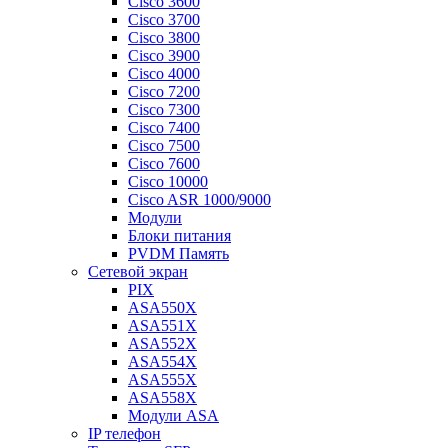
Cisco 3600
Cisco 3700
Cisco 3800
Cisco 3900
Cisco 4000
Cisco 7200
Cisco 7300
Cisco 7400
Cisco 7500
Cisco 7600
Cisco 10000
Cisco ASR 1000/9000
Модули
Блоки питания
PVDM Память
Сетевой экран
PIX
ASA550X
ASA551X
ASA552X
ASA554X
ASA555X
ASA558X
Модули ASA
IP телефон