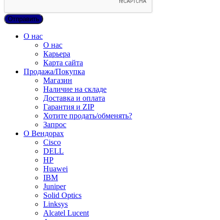
О нас
О нас
Карьера
Карта сайта
Продажа/Покупка
Магазин
Наличие на складе
Доставка и оплата
Гарантия и ZIP
Хотите продать/обменять?
Запрос
О Вендорах
Cisco
DELL
HP
Huawei
IBM
Juniper
Solid Optics
Linksys
Alcatel Lucent