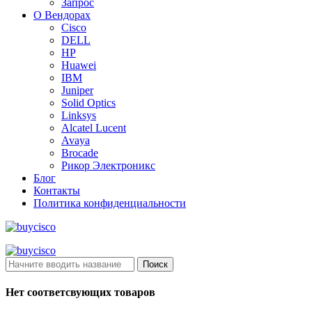
Запрос
О Вендорах
Cisco
DELL
HP
Huawei
IBM
Juniper
Solid Optics
Linksys
Alcatel Lucent
Avaya
Brocade
Рикор Электроникс
Блог
Контакты
Политика конфиденциальности
Поиск
Нет соответсвующих товаров