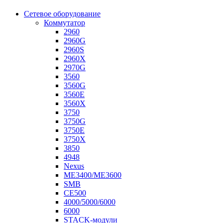
Сетевое оборудование
Коммутатор
2960
2960G
2960S
2960X
2970G
3560
3560G
3560E
3560X
3750
3750G
3750E
3750X
3850
4948
Nexus
ME3400/ME3600
SMB
CE500
4000/5000/6000
6000
STACK-модули