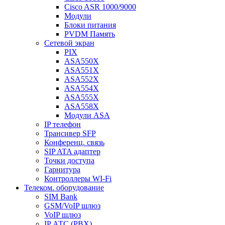
Cisco ASR 1000/9000
Модули
Блоки питания
PVDM Память
Сетевой экран
PIX
ASA550X
ASA551X
ASA552X
ASA554X
ASA555X
ASA558X
Модули ASA
IP телефон
Трансивер SFP
Конференц. связь
SIP ATA адаптер
Точки доступа
Гарнитура
Контроллеры WI-Fi
Телеком. оборудование
SIM Bank
GSM/VoIP шлюз
VoIP шлюз
IP АТС (PBX)