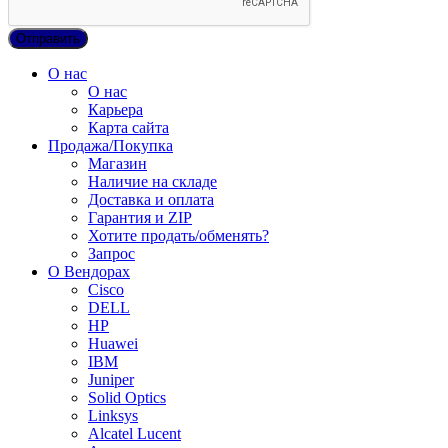
О нас
О нас
Карьера
Карта сайта
Продажа/Покупка
Магазин
Наличие на складе
Доставка и оплата
Гарантия и ZIP
Хотите продать/обменять?
Запрос
О Вендорах
Cisco
DELL
HP
Huawei
IBM
Juniper
Solid Optics
Linksys
Alcatel Lucent