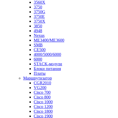
3560X
3750
3750G
3750E
3750X
3850
4948
Nexus
ME3400/ME3600
SMB
CE500
4000/5000/6000
6000
STACK-модули
Блоки питания
Платы
Маршрутизатор
CGR2010
VG200
Cisco 700
Cisco 800
Cisco 1000
Cisco 1200
Cisco 1800
Cisco 1900