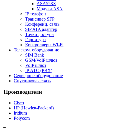
ASA558X
Модули ASA
IP телефон
Трансивер SFP
Конференц. связь
SIP ATA адаптер
Точки доступа
Гарнитура
Контроллеры WI-Fi
Телеком. оборудование
SIM Bank
GSM/VoIP шлюз
VoIP шлюз
IP АТС (PBX)
Серверное оборудование
Спутниковая связь
Производители
Cisco
HP (Hewlett-Packard)
Iridium
Polycom