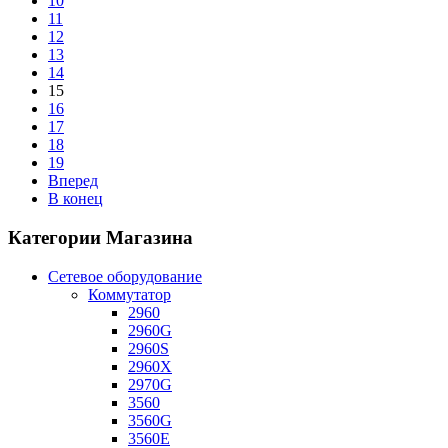
10
11
12
13
14
15
16
17
18
19
Вперед
В конец
Категории Магазина
Сетевое оборудование
Коммутатор
2960
2960G
2960S
2960X
2970G
3560
3560G
3560E