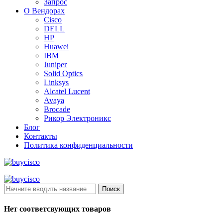
Запрос
О Вендорах
Cisco
DELL
HP
Huawei
IBM
Juniper
Solid Optics
Linksys
Alcatel Lucent
Avaya
Brocade
Рикор Электроникс
Блог
Контакты
Политика конфиденциальности
Поиск
Нет соответсвующих товаров