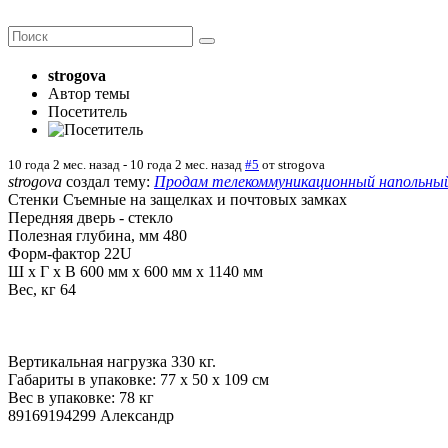
strogova
Автор темы
Посетитель
10 года 2 мес. назад
-
10 года 2 мес. назад
#5
от
strogova
strogova
создал тему:
Продам телекоммуникационный напольны
Стенки Cъемные на защелках и почтовых замках
Передняя дверь - стекло
Полезная глубина, мм 480
Форм-фактор 22U
Ш х Г х В 600 мм х 600 мм х 1140 мм
Вес, кг 64
Вертикальная нагрузка 330 кг.
Габариты в упаковке: 77 x 50 x 109 см
Вес в упаковке: 78 кг
89169194299 Александр