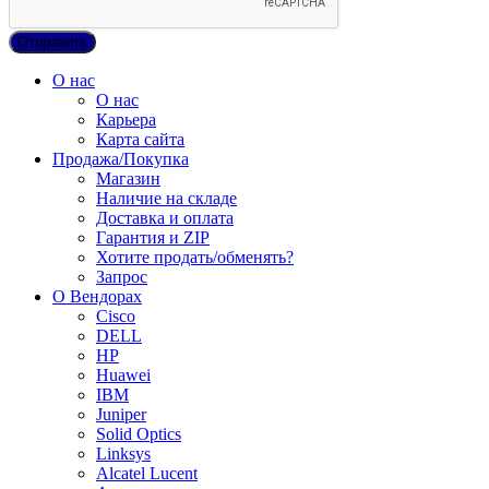
О нас
О нас
Карьера
Карта сайта
Продажа/Покупка
Магазин
Наличие на складе
Доставка и оплата
Гарантия и ZIP
Хотите продать/обменять?
Запрос
О Вендорах
Cisco
DELL
HP
Huawei
IBM
Juniper
Solid Optics
Linksys
Alcatel Lucent