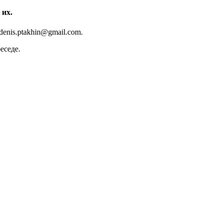
 их.
denis.ptakhin@gmail.com
.
еседе.