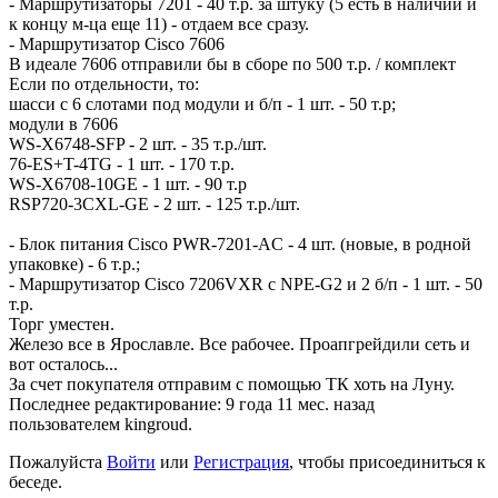
- Маршрутизаторы 7201 - 40 т.р. за штуку (5 есть в наличии и
к концу м-ца еще 11) - отдаем все сразу.
- Маршрутизатор Cisco 7606
В идеале 7606 отправили бы в сборе по 500 т.р. / комплект
Если по отдельности, то:
шасси с 6 слотами под модули и б/п - 1 шт. - 50 т.р;
модули в 7606
WS-X6748-SFP - 2 шт. - 35 т.р./шт.
76-ES+T-4TG - 1 шт. - 170 т.р.
WS-X6708-10GE - 1 шт. - 90 т.р
RSP720-3CXL-GE - 2 шт. - 125 т.р./шт.
- Блок питания Cisco PWR-7201-AC - 4 шт. (новые, в родной
упаковке) - 6 т.р.;
- Маршрутизатор Cisco 7206VXR с NPE-G2 и 2 б/п - 1 шт. - 50
т.р.
Торг уместен.
Железо все в Ярославле. Все рабочее. Проапгрейдили сеть и
вот осталось...
За счет покупателя отправим с помощью ТК хоть на Луну.
Последнее редактирование: 9 года 11 мес. назад
пользователем
kingroud
.
Пожалуйста
Войти
или
Регистрация
, чтобы присоединиться к
беседе.