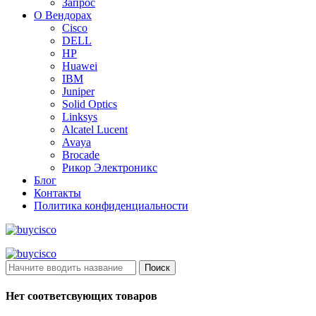
Запрос
О Вендорах
Cisco
DELL
HP
Huawei
IBM
Juniper
Solid Optics
Linksys
Alcatel Lucent
Avaya
Brocade
Рикор Электроникс
Блог
Контакты
Политика конфиденциальности
Поиск
Нет соответсвующих товаров